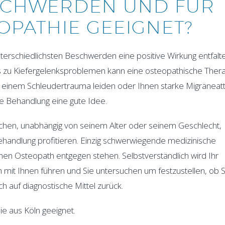
SCHWERDEN UND FÜR
EOPATHIE GEEIGNET?
erschiedlichsten Beschwerden eine positive Wirkung entfalt
zu Kiefergelenksproblemen kann eine osteopathische Ther
 an einem Schleudertrauma leiden oder Ihnen starke Migräneat
e Behandlung eine gute Idee.
schen, unabhängig von seinem Alter oder seinem Geschlecht,
Behandlung profitieren. Einzig schwerwiegende medizinische
n Osteopath entgegen stehen. Selbstverständlich wird Ihr
mit Ihnen führen und Sie untersuchen um festzustellen, ob S
h auf diagnostische Mittel zurück.
e aus Köln geeignet.