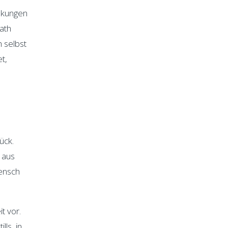
änkungen
ath
h selbst
t,
ück.
 aus
Mensch
t vor.
ls, in