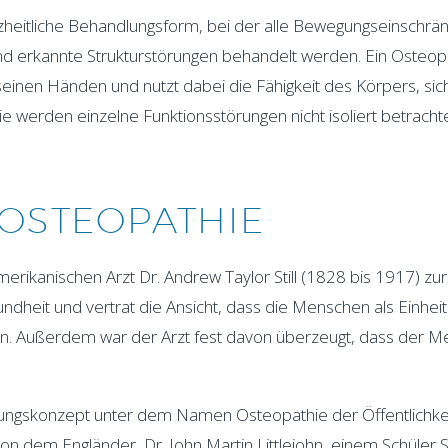
nzheitliche Behandlungsform, bei der alle Bewegungseinschr
und erkannte Strukturstörungen behandelt werden. Ein Osteop
 seinen Händen und nutzt dabei die Fähigkeit des Körpers, sic
ie werden einzelne Funktionsstörungen nicht isoliert betrachte
 OSTEOPATHIE
rikanischen Arzt Dr. Andrew Taylor Still (1828 bis 1917) zur
ndheit und vertrat die Ansicht, dass die Menschen als Einheit
ten. Außerdem war der Arzt fest davon überzeugt, dass der 
lungskonzept unter dem Namen Osteopathie der Öffentlichkei
dem Engländer, Dr. John Martin Littlejohn, einem Schüler Stil