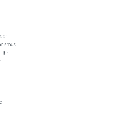
 der
anismus
 Ihr
n.
d