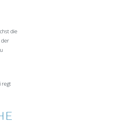
chst die
 der
zu
 regt
HE