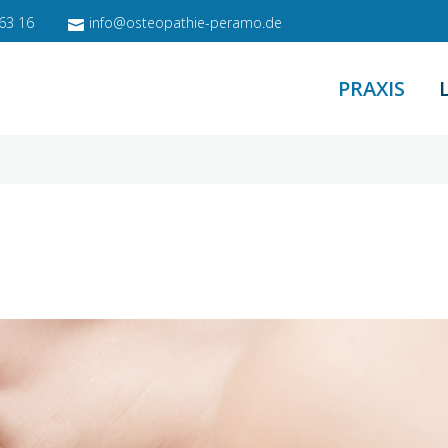
63 16
info@osteopathie-peramo.de
PRAXIS