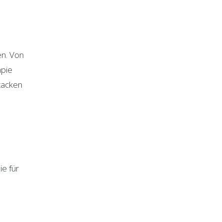
en. Von
apie
tacken
ie für