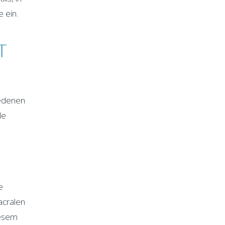
 ein.
T
iedenen
le
e
acralen
iesem